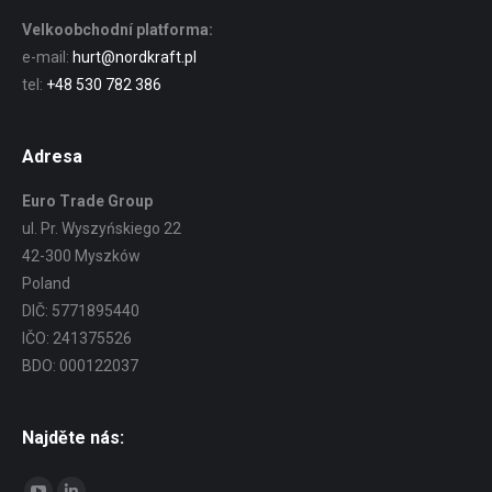
Velkoobchodní platforma:
e-mail:
hurt@nordkraft.pl
tel:
+48 530 782 386
Adresa
Euro Trade Group
ul. Pr. Wyszyńskiego 22
42-300 Myszków
Poland
DIČ: 5771895440
IČO: 241375526
BDO: 000122037
Najděte nás:
Find us on: